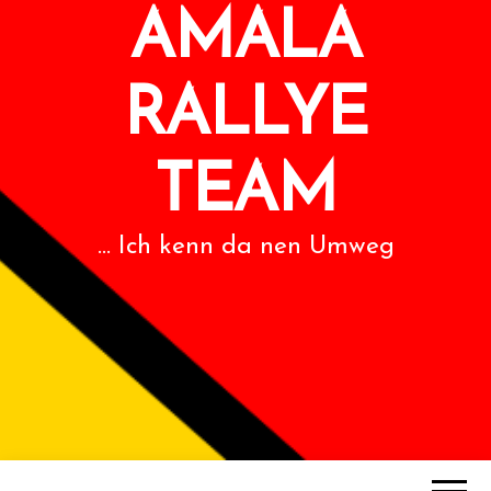
AMALA
RALLYE
TEAM
… Ich kenn da nen Umweg