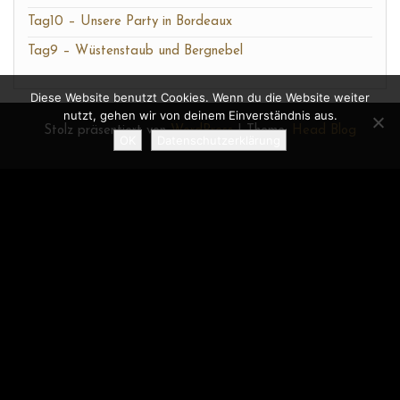
Tag10 – Unsere Party in Bordeaux
Tag9 – Wüstenstaub und Bergnebel
Diese Website benutzt Cookies. Wenn du die Website weiter
nutzt, gehen wir von deinem Einverständnis aus.
Stolz präsentiert von
WordPress
|
Theme:
Head Blog
OK
Datenschutzerklärung