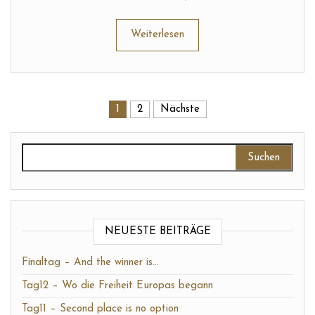
Weiterlesen
Seitennummerierung der Beiträg
1
2
Nächste
Suchen nach:
NEUESTE BEITRÄGE
Finaltag – And the winner is…
Tag12 – Wo die Freiheit Europas begann
Tag11 – Second place is no option